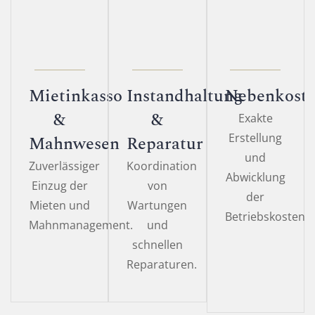
Mietinkasso
Instandhaltung
Nebenkost
&
&
Exakte
Erstellung
Mahnwesen
Reparatur
und
Zuverlässiger
Koordination
Abwicklung
Einzug der
von
der
Mieten und
Wartungen
Betriebskosten.
Mahnmanagement.
und
schnellen
Reparaturen.